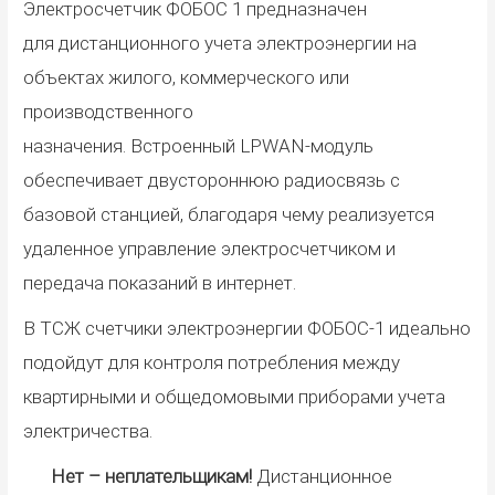
Электросчетчик
ФОБОС 1 предназначен
для
дистанционного
учета электроэнергии
на
объектах жилого, коммерческого или
производственного
назначения.
В
строенны
й
LPWAN-
модул
ь
обеспечивает двустороннюю радиосвязь с
базовой станцией, благодаря чему
реализуется
удаленное управление электросчетчиком и
передача показаний в интернет.
В ТСЖ счетчики электроэнергии ФОБОС-1 идеально
подойдут для контроля потребления между
квартирными и общедомовыми приборами учета
электричества.
Нет – неплательщикам!
Дистанционное